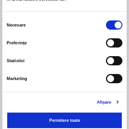
Bine ai venit!
Ești în mâini bune!
Selecția
Necesare
consimțământului
Preferinţe
"Imediat am observat îmbunătățiri
majore: mă ajută la calculul mediilor, mă
Statistici
ajută la transmiterea diverselor
informații legate de situația școlară a
Marketing
elevilor către părinți într-un timp mult
mai redus. Părinții primesc informații cu
Afişare
privire la activitatea zilnică a copilului
lor, nemaifiind nevoie să aștepte ședința
Permitere toate
cu părinții. S-a redus semnificativ