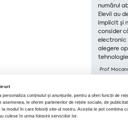
numărul ab
Elevii au d
implicit și
consider c
electronic
alegere op
tehnologiei
Prof. Mocan
ie-uri
personaliza conținutul și anunțurile, pentru a oferi funcții de rețe
De asemenea, le oferim partenerilor de rețele sociale, de publicitat
e la modul în care folosiți site-ul nostru. Aceștia le pot combina c
u culese în urma folosirii serviciilor lor.