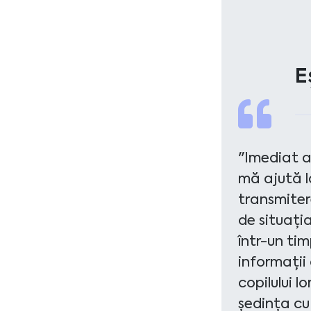
E
"Imediat a
mă ajută la
transmiter
de situația
într-un tim
informații 
copilului l
ședința cu 