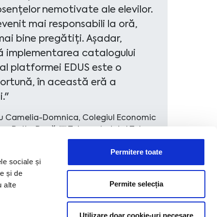
sențelor nemotivate ale elevilor.
evenit mai responsabili la oră,
 mai bine pregătiți. Așadar,
ă implementarea catalogului
 al platformei EDUS este o
ortună, în această eră a
."
u Camelia-Domnica, Colegiul Economic
„Delta Dunării” Tulcea, Judetul Tulcea
Permitere toate
le sociale și
e și de
Permite selecția
u alte
Utilizare doar cookie-uri necesare