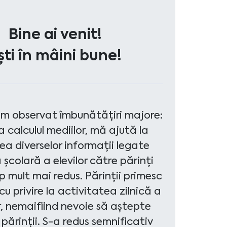
Bine ai venit!
ști în mâini bune!
m observat îmbunătățiri majore:
 calculul mediilor, mă ajută la
ea diverselor informații legate
 școlară a elevilor către părinți
p mult mai redus. Părinții primesc
cu privire la activitatea zilnică a
or, nemaifiind nevoie să aștepte
părinții. S-a redus semnificativ